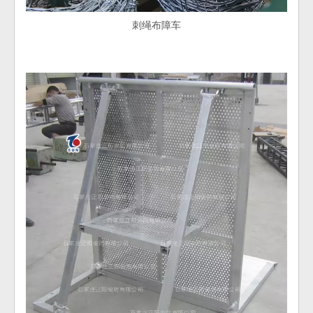
刺绳布障车