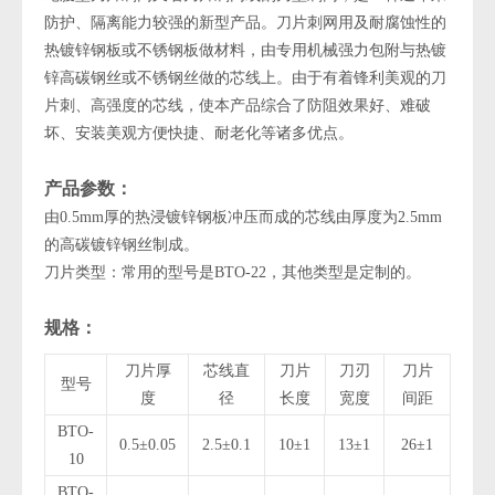
防护、隔离能力较强的新型产品。刀片刺网用及耐腐蚀性的
热镀锌钢板或不锈钢板做材料，由专用机械强力包附与热镀
锌高碳钢丝或不锈钢丝做的芯线上。由于有着锋利美观的刀
片刺、高强度的芯线，使本产品综合了防阻效果好、难破
坏、安装美观方便快捷、耐老化等诸多优点。
产品参数：
由0.5mm厚的热浸镀锌钢板冲压而成的芯线由厚度为2.5mm
的高碳镀锌钢丝制成。
刀片类型：常用的型号是BTO-22，其他类型是定制的。
规格：
刀片厚
芯线直
刀片
刀刃
刀片
型号
度
径
长度
宽度
间距
BTO-
0.5±0.05
2.5±0.1
10±1
13±1
26±1
10
BTO-