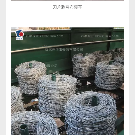
刀片刺网布障车