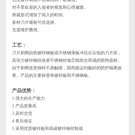
对不受欢迎的入侵者的视觉和心理威慑。
剪裁形式增加了闯入的时间。
多种刀片规格可供选择。
无需维护费用。
工艺：
刀片刺网由热镀锌钢板或不锈钢薄板冲压出尖锐的刀片状，
高张力镀锌钢丝或者不锈钢丝做芯线组合而成的阻绝器材。
由于刺网造形独特不易触摸，因而能达到极好的防护隔离效
果。产品的主要材质有镀锌板和不锈钢板。
产品优势：
1.强大的生产能力
2.产品质量高
3.及时交货
4.售后保证
5.采用优质镀锌板和高碳镀锌钢丝制成