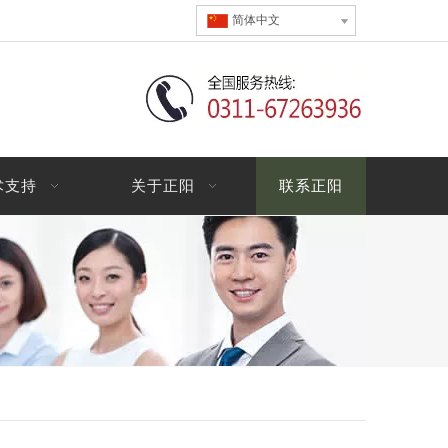
简体中文
术支持
关于正阳
联系正阳