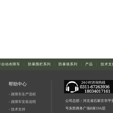
半自动布障车
|
防暴围栏系列
|
防暴墙系列
|
产品
|
技术支
帮助中心
路障车生产流程
公司总部：河北省石家庄市平安
路障车安装说明
号东胜商务广场B座19A层
技术支持