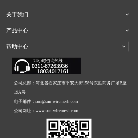
关于我们
产品中心
帮助中心
公司总部：河北省石家庄市平安大街158号东胜商务广场B座
19A层
电子邮件：
sun@sun-wiremesh.com
公司网址：
www.sun-wiremesh.com