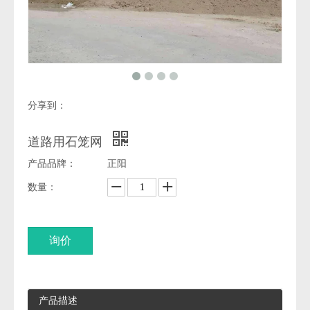
分享到：
道路用石笼网
产品品牌：
正阳
数量：
询价
产品描述