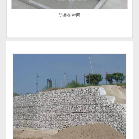
防暴护栏网