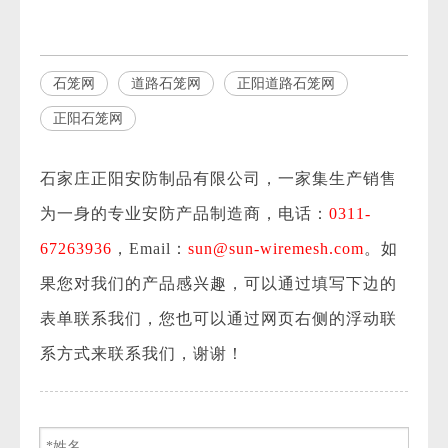
石笼网
道路石笼网
正阳道路石笼网
正阳石笼网
石家庄正阳安防制品有限公司，一家集生产销售
为一身的专业安防产品制造商，电话：
0311-
67263936
，Email：
sun@sun-wiremesh.com
。如
果您对我们的产品感兴趣，可以通过填写下边的
表单联系我们，您也可以通过网页右侧的浮动联
系方式来联系我们，谢谢！