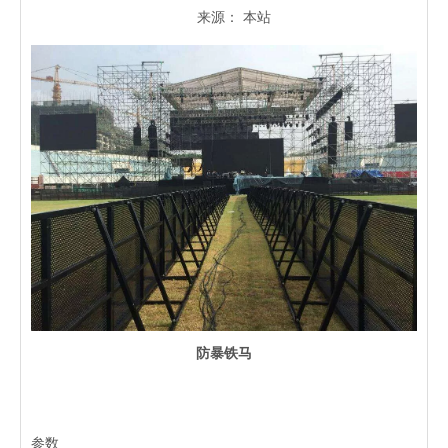
来源：
本站
["wechat","weibo","qzone","douban","email"]
防暴铁马
参数