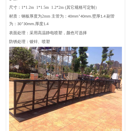
尺寸：
1*1.2m 1*1.5m 1.2*2m (
其它规格可定制）
材质：钢板厚度为
2mm
主管为：
壁厚
副管
40mm*40mm.
1.4
为：
厚度
30*30mm.
1.4
表面处理：采用高温静电喷塑，颜色可选择
防锈处理：镀锌、喷塑