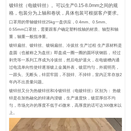
镀锌丝（电镀锌丝）。可以生产
0.15-8.0mm
之间的规
格，包装分为上轴和卷状，具体包装可根据客户要求。
口罩用的带轴镀锌丝25kg一盘供应，0.4mm、0.5mm、
0.55mm口罩丝，需要跟客户确定塑料线轴的材质、轴型和轴
重，轴重一般指净重。
镀锌扁丝、镀锌丝、镀铜扁丝、冷拔丝 生产过程 生产原材料是
盘圆（也被称之为盘丝）即盘成一圈一圈的圆环状钢筋， 经过
剥壳等一系列工序成为冷拔丝，然后电炉退火，在电镀槽内通
过电流单向性使锌逐渐镀上金属外表，镀层均匀，外观明亮，
一跟头、无断头，锌层牢固，不脱锌、不掉锌，室内正常存放2
年内不出质量问题。
镀锌丝又分为热镀锌丝和冷镀锌丝（电镀锌丝）区别为： 热镀
锌是在加热融化的锌液内浸镀，生产速度快，镀层厚但不均
匀，市场允许的厚度不低于45微米，高厚度的话可达300微米以
上。