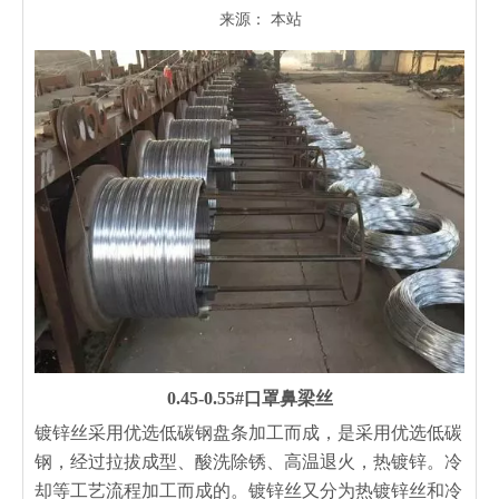
来源：
本站
["wechat","weibo","qzone","douban","email"]
0.45-0.55#口罩鼻梁丝
镀锌丝采用优选低碳钢盘条加工而成，是采用优选低碳
钢，经过拉拔成型、酸洗除锈、高温退火，热镀锌。冷
却等工艺流程加工而成的。镀锌丝又分为热镀锌丝和冷